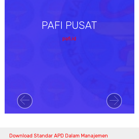
PAFI PUSAT
pafi.id
Previous
Next
Download Standar APD Dalam Manajemen